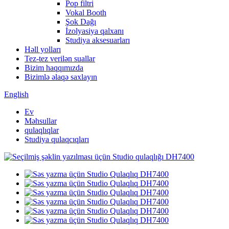
Pop filtri
Vokal Booth
Şok Dağı
İzolyasiya qalxanı
Studiya aksesuarları
Həll yolları
Tez-tez verilən suallar
Bizim haqqımızda
Bizimlə əlaqə saxlayın
English
Ev
Məhsullar
qulaqlıqlar
Studiya qulaqcıqları