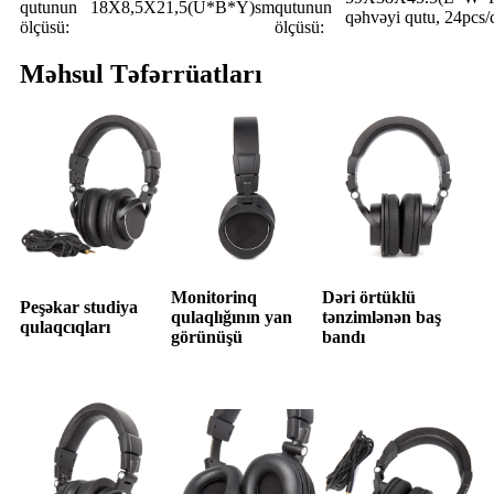
qutunun
18X8,5X21,5(U*B*Y)sm
qutunun
qəhvəyi qutu, 24pcs/
ölçüsü:
ölçüsü:
Məhsul Təfərrüatları
Monitorinq
Dəri örtüklü
Peşəkar studiya
qulaqlığının yan
tənzimlənən baş
qulaqcıqları
görünüşü
bandı