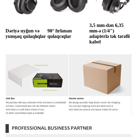
3,5 mm-dən 6,35
Dəriyə uyğun və
90° fırlanan
mm-ə (1/4")
yumşaq qulaqlıqlar
qulaqcıqlar
adapterlə tək tərəfli
kabel