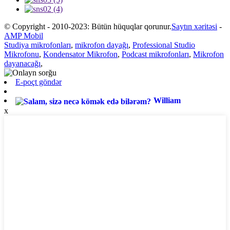
© Copyright - 2010-2023: Bütün hüquqlar qorunur.
Saytın xəritəsi
-
AMP Mobil
Studiya mikrofonları
,
mikrofon dayağı
,
Professional Studio
Mikrofonu
,
Kondensator Mikrofon
,
Podcast mikrofonları
,
Mikrofon
dayanacağı
,
E-poçt göndər
William
x