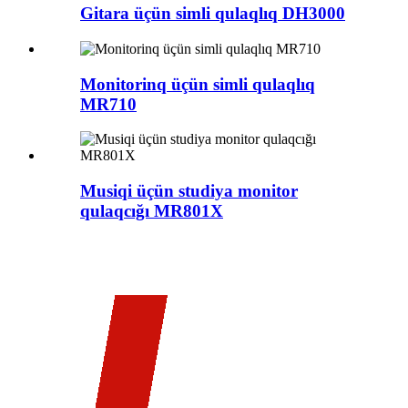
Gitara üçün simli qulaqlıq DH3000
Monitorinq üçün simli qulaqlıq
MR710
Musiqi üçün studiya monitor
qulaqcığı MR801X