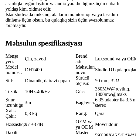
asanlıqla uyğunlaşdırır və audio yaradıcılığınız üçün etibarlı
yoldaş kimi xidmət edir.
İstər studiyada miksinq, alətlərin monitorinqi və ya təsadüfi
dinləmə üçün olsun, bu qulaqlıq sizin üçün əvəzolunmaz
tərəfdaşdır.
Məhsulun spesifikasiyası
Mənşə
Brend
Çin, zavod
Luxsound və ya OE
yeri:
adı:
Model
Məhsulun
DH7400
Studio DJ qulaqcıqlar
nömrəsi:
növü:
Sürücü
Stil:
Dinamik, dairəvi qapalı
50 mm, 32Ω
ölçüsü:
350MW@reytinq,
Tezlik:
10Hz-40kHz
Güc:
1800mw@maks
Şnur
6,35 adapter ilə 3,5
3m
Bağlayıcı:
uzunluğu:
stereo
Xalis
0,3 kq
Rəng:
Qara
Çəki:
OEM və
Həssaslıq:
97 ±3 dB
Mövcuddur
ya ODM
Daxili
Master
59X38X45.5(L*W*