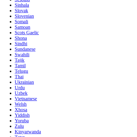
Sinhala
Slovak
Slovenian
Somali
Samoan
Scots Gaelic
Shona
Sindhi
Sundanese
Swahili
Tajik
Tamil
Telugu
Thai
Ukrainian
Urdu
Uzbek
Vietnamese
Welsh
Xhosa
Yiddish
Yoruba
Zulu
Kinyarwanda