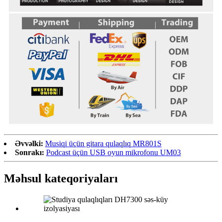
Əvvəlki:
Musiqi üçün gitara qulaqlıq MR801S
Sonrakı:
Podcast üçün USB oyun mikrofonu UM03
Məhsul kateqoriyaları