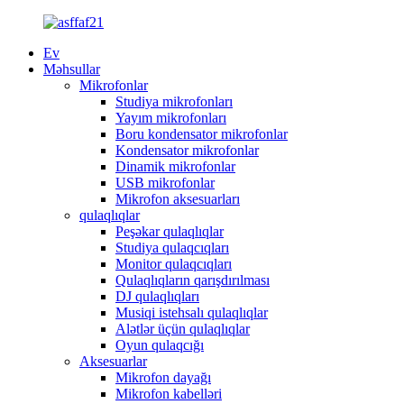
Ev
Məhsullar
Mikrofonlar
Studiya mikrofonları
Yayım mikrofonları
Boru kondensator mikrofonlar
Kondensator mikrofonlar
Dinamik mikrofonlar
USB mikrofonlar
Mikrofon aksesuarları
qulaqlıqlar
Peşəkar qulaqlıqlar
Studiya qulaqcıqları
Monitor qulaqcıqları
Qulaqlıqların qarışdırılması
DJ qulaqlıqları
Musiqi istehsalı qulaqlıqlar
Alətlər üçün qulaqlıqlar
Oyun qulaqcığı
Aksesuarlar
Mikrofon dayağı
Mikrofon kabelləri