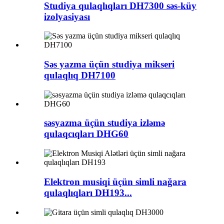
Studiya qulaqlıqları DH7300 səs-küy
izolyasiyası
Səs yazma üçün studiya mikseri
qulaqlıq DH7100
səsyazma üçün studiya izləmə
qulaqcıqları DHG60
Elektron musiqi üçün simli nağara
qulaqlıqları DH193...