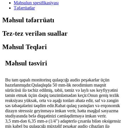
Məhsulun spesifikasiyası
Təfərrüatlar
Məhsul təfərrüatı
Tez-tez verilən suallar
Məhsul Teqləri
Məhsul təsviri
Bu tam qapalı monitorinq qulaqcığı audio peşəkarlar üçün
hazırlanmışdır.Qulaqlıqda 50 mm-lik neodimium maqnit
sürücüsü ilə təchiz edilmiş, təbii, təmiz və laylı səs keyfiyyətini
təmin etmək üçün dəqiq tənzimləmədən keçir.Onun geniş tezlik
reaksiyası yüksək, orta və aşağı tonları əhatə edir, saf və zəngin
səs təbəqələrini təqdim edir.Rahat qulaq yastıqları və erqonomik
dizayn stresssiz geyinməyə imkan verir, hətta məşğul səsyazma
studiyasında belə diqqətinizi cəmləşdirməyə imkan verir.
3,5 mm-dən 6,35 mm-ə (1/4") adapterlə çıxarıla bilən oksigensiz
mis kabel bu qulaqcığı müxtəlif peşəkar audio cihazları ilə