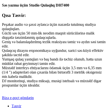
Səs yazma üçün Studio Qulaqlıq DH7400
Qısa Təsvir:
Peşəkar audio və şəxsi əyləncə üçün nəzərdə tutulmuş studiya
qulaqlıqları.
Güclü səs üçün 50 mm-lik neodim maqnit sürücülərinə malik
diqqətlə tənzimlənmiş qulaqcıqlarla.
Geniş və balanslaşdırılmış tezlik reaksiyası təmiz və aydın səsi təmin
edir.
Qulaqcıq dizaynı erqonomikaya uyğundur, xarici səs-küyü effektiv
şəkildə təcrid edir.
Yumşaq qulaq yastıqları və baş bandı ilə təchiz olunub, hətta uzun
müddət rahat geyinməyi təmin edir.
Müxtəlif interfeys ehtiyaclarını ödəmək üçün 3,5 mm və 6,35 mm
(1/4 ″) adapterləri olan çıxarıla bilən birtərəfli 3 metrlik oksigensiz
mis kabelə malikdir.
DJ monitorinqi, studiya miksajı, musiqi istehsalı və müxtəlif digər
proqramlar üçün idealdır.
Bizə e-poçt göndərin
Təsvir