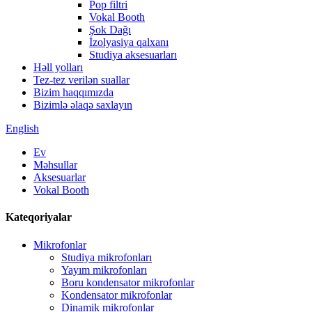
Pop filtri
Vokal Booth
Şok Dağı
İzolyasiya qalxanı
Studiya aksesuarları
Həll yolları
Tez-tez verilən suallar
Bizim haqqımızda
Bizimlə əlaqə saxlayın
English
Ev
Məhsullar
Aksesuarlar
Vokal Booth
Kateqoriyalar
Mikrofonlar
Studiya mikrofonları
Yayım mikrofonları
Boru kondensator mikrofonlar
Kondensator mikrofonlar
Dinamik mikrofonlar