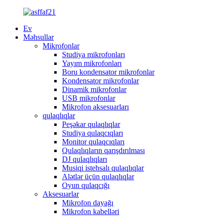
Ev
Məhsullar
Mikrofonlar
Studiya mikrofonları
Yayım mikrofonları
Boru kondensator mikrofonlar
Kondensator mikrofonlar
Dinamik mikrofonlar
USB mikrofonlar
Mikrofon aksesuarları
qulaqlıqlar
Peşəkar qulaqlıqlar
Studiya qulaqcıqları
Monitor qulaqcıqları
Qulaqlıqların qarışdırılması
DJ qulaqlıqları
Musiqi istehsalı qulaqlıqlar
Alətlər üçün qulaqlıqlar
Oyun qulaqcığı
Aksesuarlar
Mikrofon dayağı
Mikrofon kabelləri