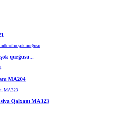
21
 şok qurğusu...
xanı MA204
yasiya Qalxanı MA323