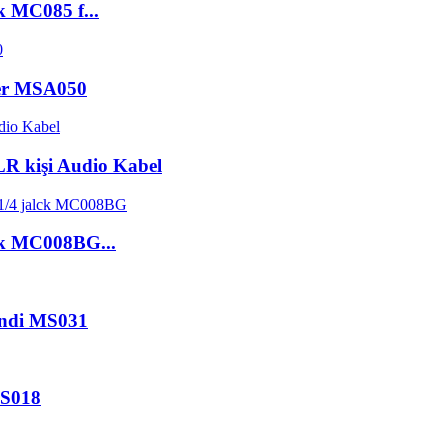
k MC085 f...
ter MSA050
R kişi Audio Kabel
lck MC008BG...
tendi MS031
MS018