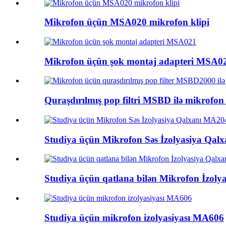
Mikrofon üçün MSA020 mikrofon klipi
Mikrofon üçün şok montaj adapteri MSA0
Quraşdırılmış pop filtri MSBD ilə mikrofon
Studiya üçün Mikrofon Səs İzolyasiya Qal
Studiya üçün qatlana bilən Mikrofon İzol
Studiya üçün mikrofon izolyasiyası MA606