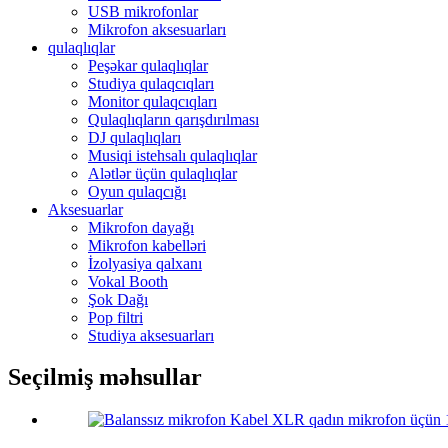
USB mikrofonlar
Mikrofon aksesuarları
qulaqlıqlar
Peşəkar qulaqlıqlar
Studiya qulaqcıqları
Monitor qulaqcıqları
Qulaqlıqların qarışdırılması
DJ qulaqlıqları
Musiqi istehsalı qulaqlıqlar
Alətlər üçün qulaqlıqlar
Oyun qulaqcığı
Aksesuarlar
Mikrofon dayağı
Mikrofon kabelləri
İzolyasiya qalxanı
Vokal Booth
Şok Dağı
Pop filtri
Studiya aksesuarları
Seçilmiş məhsullar