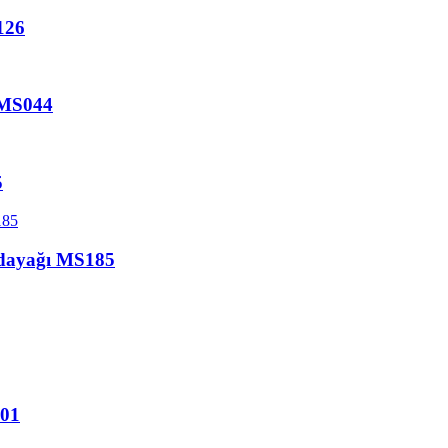
126
ı MS044
5
 dayağı MS185
101