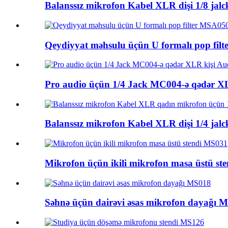
Balanssız mikrofon Kabel XLR dişi 1/8 jalc
Qeydiyyat məhsulu üçün U formalı pop fil
Pro audio üçün 1/4 Jack MC004-ə qədər XL
Balanssız mikrofon Kabel XLR dişi 1/4 ja
Mikrofon üçün ikili mikrofon masa üstü s
Səhnə üçün dairəvi əsas mikrofon dayağı 