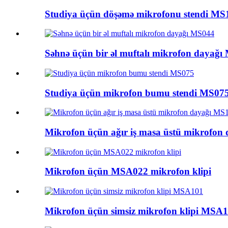
Studiya üçün döşəmə mikrofonu stendi MS
Səhnə üçün bir əl muftalı mikrofon dayağ
Studiya üçün mikrofon bumu stendi MS07
Mikrofon üçün ağır iş masa üstü mikrofon
Mikrofon üçün MSA022 mikrofon klipi
Mikrofon üçün simsiz mikrofon klipi MSA